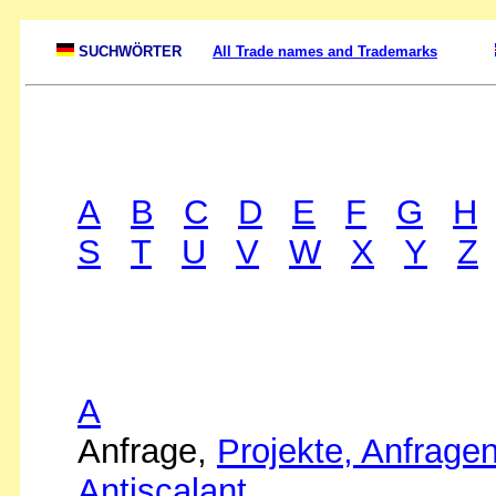
SUCHWÖRTER
All Trade names and Trademarks
A
B
C
D
E
F
G
H
S
T
U
V
W
X
Y
Z
A
Anfrage,
Projekte, Anfrage
Antiscalant