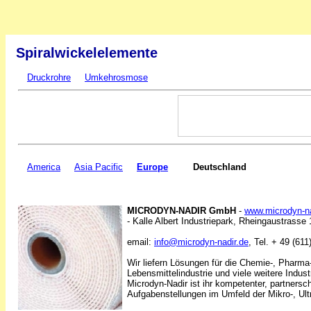
Spiralwickelelemente
Druckrohre
Umkehrosmose
America
Asia Pacific
Europe
Deutschland
MICRODYN-NADIR GmbH
-
www.microdyn-na
- Kalle Albert Industriepark, Rheingaustrass
email:
info@microdyn-nadir.de
, Tel. + 49 (61
Wir liefern Lösungen für die Chemie-, Pharma-,
Lebensmittelindustrie und viele weitere Indust
Microdyn-Nadir ist ihr kompetenter, partnersch
Aufgabenstellungen im Umfeld der Mikro-, Ultr