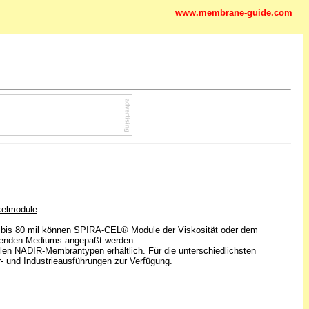
www.membrane-guide.com
elmodule
l bis 80 mil können SPIRA-CEL® Module der Viskosität oder dem
ierenden Mediums angepaßt werden.
len NADIR-Membrantypen erhältlich. Für die unterschiedlichsten
 und Industrieausführungen zur Verfügung.