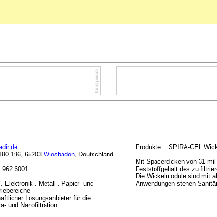
dir.de
Produkte:
SPIRA-CEL Wick
e 190-196, 65203
Wiesbaden
, Deutschland
Mit Spacerdicken von 31 mi
1) 962 6001
Feststoffgehalt des zu filtr
Die Wickelmodule sind mit al
 Elektronik-, Metall-, Papier- und
Anwendungen stehen Sanitär-
riebereiche.
aftlicher Lösungsanbieter für die
a- und Nanofiltration.