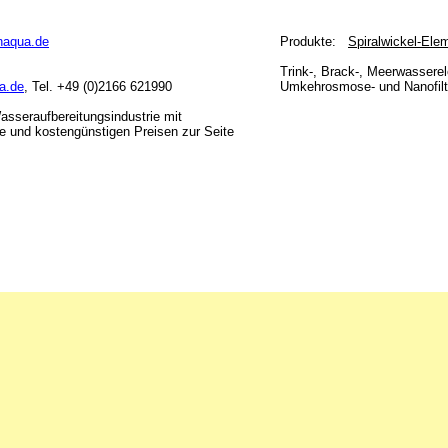
naqua.de
Produkte:
Spiralwickel-Ele
Trink-, Brack-, Meerwassere
a.de
, Tel. +49 (0)2166 621990
Umkehrosmose- und Nanofilt
asseraufbereitungsindustrie mit
te und kostengünstigen Preisen zur Seite