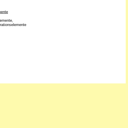
mente
lemente,
rationselemente