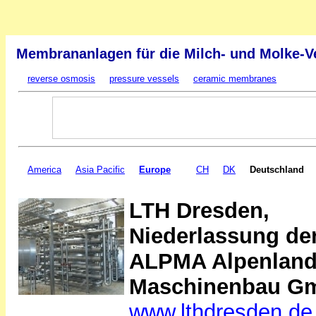
Membrananlagen für die Milch- und Molke-V
reverse osmosis
pressure vessels
ceramic membranes
America
Asia Pacific
Europe
CH
DK
Deutschland
LTH Dresden,
Niederlassung de
ALPMA Alpenlan
Maschinenbau G
www.lthdresden.de