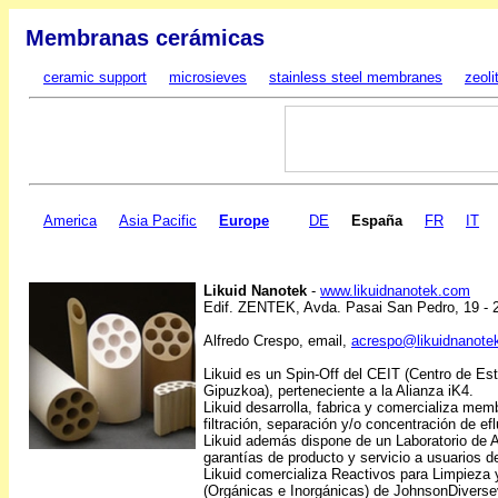
Membranas cerámicas
ceramic support
microsieves
stainless steel membranes
zeol
America
Asia Pacific
Europe
DE
España
FR
IT
Likuid Nanotek
-
www.likuidnanotek.com
Edif. ZENTEK, Avda. Pasai San Pedro, 19 - 
Alfredo Crespo, email,
acrespo@likuidnanote
Likuid es un Spin-Off del CEIT (Centro de Es
Gipuzkoa), perteneciente a la Alianza iK4.
Likuid desarrolla, fabrica y comercializa me
filtración, separación y/o concentración de ef
Likuid además dispone de un Laboratorio de 
garantías de producto y servicio a usuarios
Likuid comercializa Reactivos para Limpiez
(Orgánicas e Inorgánicas) de JohnsonDiverse