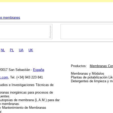
ite membranes
NL
PL
UA
UK
Productos:
Membranas Cer
20017 San Sebastián -
España
Membranas y Módulos
k.com
, Tel. (+34) 943 223 841
Plantas de potabilización Li
Detergentes de limpieza y m
tudios e Investigaciones Técnicas de
mbranas inorgánicas para procesos de
luentes.
Autopsias de membrana (L.A.M.) para dar
 de membranas.
a y Mantenimiento de Membranas
y.