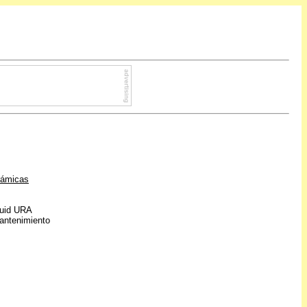
ámicas
kuid URA
antenimiento